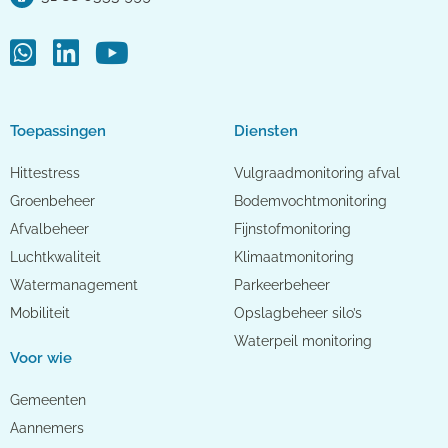
Toepassingen
Diensten
Hittestress
Vulgraadmonitoring afval
Groenbeheer
Bodemvochtmonitoring
Afvalbeheer
Fijnstofmonitoring
Luchtkwaliteit
Klimaatmonitoring
Watermanagement
Parkeerbeheer
Mobiliteit
Opslagbeheer silo’s
Waterpeil monitoring
Voor wie
Gemeenten
Aannemers