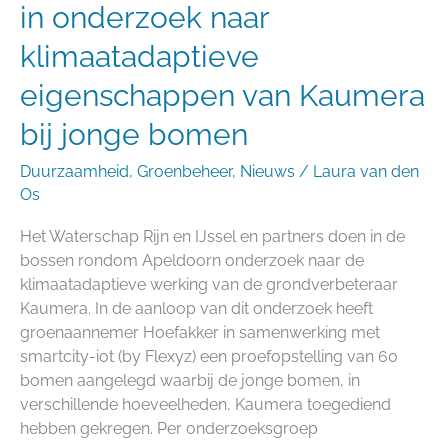
van
in onderzoek naar
Kaumera
klimaatadaptieve
bij
jonge
eigenschappen van Kaumera
bomen
bij jonge bomen
Duurzaamheid
,
Groenbeheer
,
Nieuws
/
Laura van den
Os
Het Waterschap Rijn en IJssel en partners doen in de
bossen rondom Apeldoorn onderzoek naar de
klimaatadaptieve werking van de grondverbeteraar
Kaumera. In de aanloop van dit onderzoek heeft
groenaannemer Hoefakker in samenwerking met
smartcity-iot (by Flexyz) een proefopstelling van 60
bomen aangelegd waarbij de jonge bomen, in
verschillende hoeveelheden, Kaumera toegediend
hebben gekregen. Per onderzoeksgroep