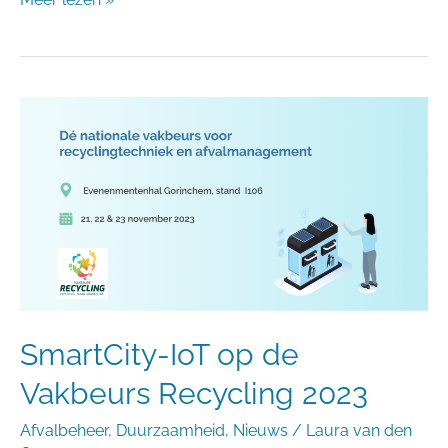
SmartCity-
IoT
op
de
Vakbeurs
Recycling
2023
SmartCity-IoT op de
Vakbeurs Recycling 2023
Afvalbeheer
,
Duurzaamheid
,
Nieuws
/
Laura van den