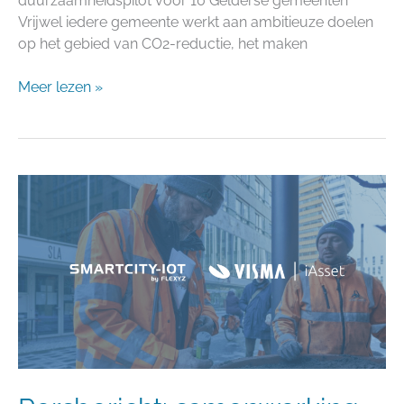
duurzaamheidspilot voor 10 Gelderse gemeenten
Vrijwel iedere gemeente werkt aan ambitieuze doelen
op het gebied van CO2-reductie, het maken
Meer lezen »
Persbericht:
samenwerking
tussen
iASSET
en
SmartCity-
IoT
–
Slim,
toekomstgericht
asset