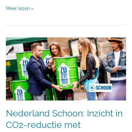
Meer lezen »
Nederland
Schoon:
Inzicht
in
CO2-
reductie
met
vulgraadoplossing
Nederland Schoon: Inzicht in
CO2-reductie met