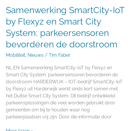
bevorderen
Samenwerking SmartCity-IoT
de
doorstroom
by Flexyz en Smart City
System: parkeersensoren
bevorderen de doorstroom
Mobiliteit
,
Nieuws
/
Tim Faber
NL EN Samenwerking SmartCity-IoT by Flexyz en
Smart City System: parkeersensoren bevorderen de
doorstroom HARDERWIJK – IOT-bedrijf SmartCity-IoT
by Flexyz uit Harderwijk werkt sinds kort samen met
het Duitse Smart City System. Dit bedrijf ontwikkeld
parkeeroplossingen die veel worden gebruikt door
gemeenten om bij te houden waar nog
parkeerplaatsen vrij zijn. Door die informatie door
Meer lezen »