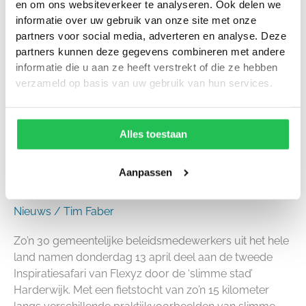
editie
en om ons websiteverkeer te analyseren. Ook delen we
van
informatie over uw gebruik van onze site met onze
de
partners voor social media, adverteren en analyse. Deze
inspiratiesafari
partners kunnen deze gegevens combineren met andere
informatie die u aan ze heeft verstrekt of die ze hebben
verzameld op basis van uw gebruik van hun services.
Alles toestaan
Een succesvolle tweede
Aanpassen
editie van de inspiratiesafari
Nieuws
/
Tim Faber
Zo’n 30 gemeentelijke beleidsmedewerkers uit het hele
land namen donderdag 13 april deel aan de tweede
Inspiratiesafari van Flexyz door de ‘slimme stad’
Harderwijk. Met een fietstocht van zo’n 15 kilometer