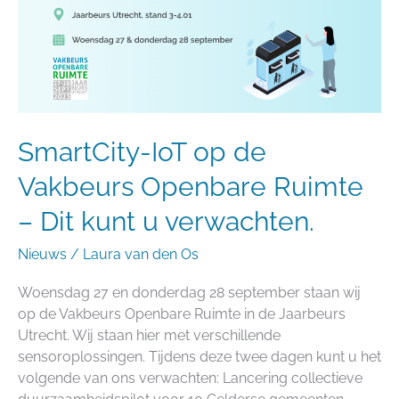
Vakbeurs
Openbare
Ruimte
–
Dit
kunt
SmartCity-IoT op de
u
verwachten.
Vakbeurs Openbare Ruimte
– Dit kunt u verwachten.
Nieuws
/
Laura van den Os
Woensdag 27 en donderdag 28 september staan wij
op de Vakbeurs Openbare Ruimte in de Jaarbeurs
Utrecht. Wij staan hier met verschillende
sensoroplossingen. Tijdens deze twee dagen kunt u het
volgende van ons verwachten: Lancering collectieve