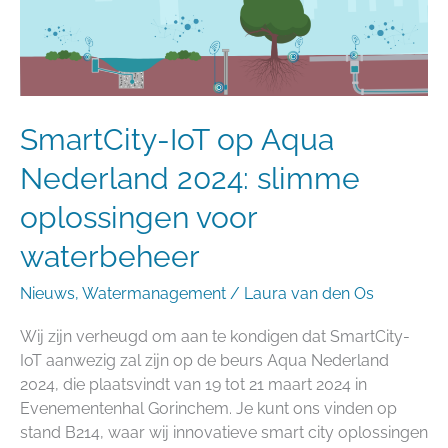
2024:
slimme
oplossingen
voor
waterbeheer
SmartCity-IoT op Aqua
Nederland 2024: slimme
oplossingen voor
waterbeheer
Nieuws
,
Watermanagement
/
Laura van den Os
Wij zijn verheugd om aan te kondigen dat SmartCity-
IoT aanwezig zal zijn op de beurs Aqua Nederland
2024, die plaatsvindt van 19 tot 21 maart 2024 in
Evenementenhal Gorinchem. Je kunt ons vinden op
stand B214, waar wij innovatieve smart city oplossingen