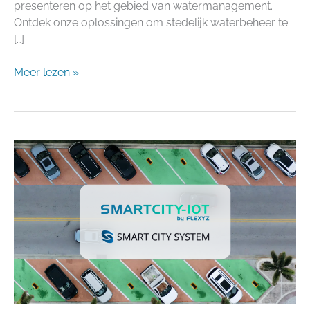
presenteren op het gebied van watermanagement.
Ontdek onze oplossingen om stedelijk waterbeheer te
[…]
Meer lezen »
Samenwerking
SmartCity-
IoT
by
Flexyz
en
Smart
City
System:
parkeersensoren