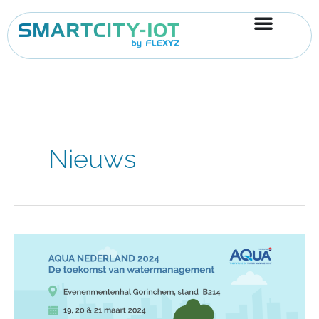
Ga
naar
de
inhoud
Nieuws
SmartCity-
IoT
op
Aqua
Nederland