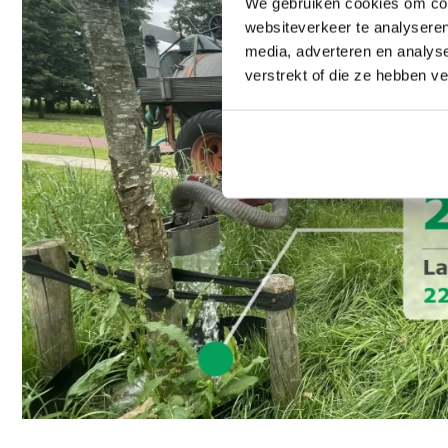
We gebruiken cookies om cont
voorkom
websiteverkeer te analyseren
je
media, adverteren en analys
zomerstress
verstrekt of die ze hebben v
in
het
groenbeheer