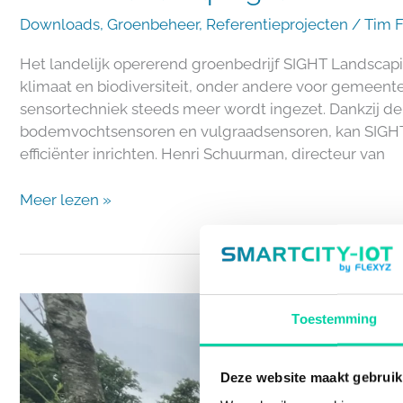
Downloads
,
Groenbeheer
,
Referentieprojecten
/
Tim 
Het landelijk opererend groenbedrijf SIGHT Landscapi
klimaat en biodiversiteit, onder andere voor gemeenten.
sensortechniek steeds meer wordt ingezet. Dankzij de
bodemvochtsensoren en vulgraadsensoren, kan SIGHT
efficiënter inrichten. Henri Schuurman, directeur van
Meer lezen »
Minder
Toestemming
mensen,
meer
groei:
Deze website maakt gebruik
zo