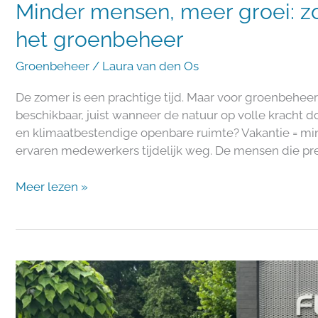
Minder mensen, meer groei: z
het groenbeheer
Groenbeheer
/
Laura van den Os
De zomer is een prachtige tijd. Maar voor groenbehee
beschikbaar, juist wanneer de natuur op volle kracht do
en klimaatbestendige openbare ruimte? Vakantie = mind
ervaren medewerkers tijdelijk weg. De mensen die pr
Meer lezen »
Innovatie
op
de