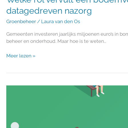
datagedreven nazorg
Groenbeheer
/
Laura van den Os
Gemeenten investeren jaarlijks miljoenen euro’s in bo
beheer en onderhoud. Maar hoe is te weten…
Meer lezen »
SIGHT
Landscaping
als
voorvechter
voor
innovatie