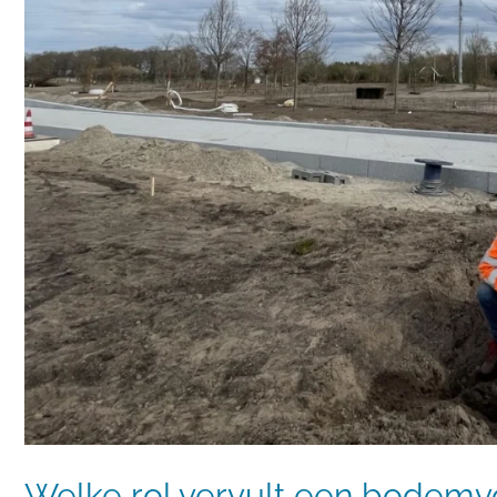
datagedreven
nazorg
Welke rol vervult een bodemv