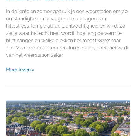
In de lente en zomer gebruik je een weerstation om de
omstandigheden te volgen die bijdragen aan
hittestress: temperatuur, luchtvochtigheid en wind. Zo
zie je waar het echt heet wordt, hoe lang de warmte
blijft hangen en welke plekken het meest kwetsbaar
zijn. Maar zodra de temperaturen dalen, hoeft het werk
van het weerstation zeker
Meer lezen »
Droogte,
hitte
en
de
markt: