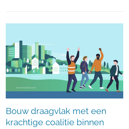
Bouw
draagvlak
met
een
krachtige
coalitie
binnen
jouw
gemeentelijke
team
Bouw draagvlak met een
krachtige coalitie binnen