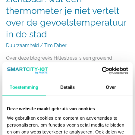
in
thermometer je niet vertelt
de
over de gevoelstemperatuur
stad
in de stad
Duurzaamheid
/
Tim Faber
Over deze blogreeks Hittestress is een groeiend
probleem in steden, met aanzienlijke gevolgen voor
gezondheid, economie en leefbaarheid. In deze
vierdelige reeks bespreken we hoe je met lokaal meten
en data-analyse effectief kunt omgaan met hittestress.
Toestemming
Details
Over
Vanuit verschillende invalshoeken bekijken we hoe data
gemeenten helpt om gerichte maatregelen te treffen.
SmartCity-IoT ondersteunt hierbij met sensoren,
Deze website maakt gebruik van cookies
We gebruiken cookies om content en advertenties te
Meer lezen »
personaliseren, om functies voor social media te bieden
en om ons websiteverkeer te analyseren. Ook delen we