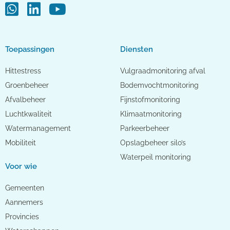
Toepassingen
Diensten
Hittestress
Vulgraadmonitoring afval
Groenbeheer
Bodemvochtmonitoring
Afvalbeheer
Fijnstofmonitoring
Luchtkwaliteit
Klimaatmonitoring
Watermanagement
Parkeerbeheer
Mobiliteit
Opslagbeheer silo’s
Waterpeil monitoring
Voor wie
Gemeenten
Aannemers
Provincies