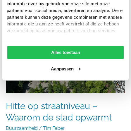
informatie over uw gebruik van onze site met onze
partners voor social media, adverteren en analyse. Deze
partners kunnen deze gegevens combineren met andere
Hitte
informatie die u aan ze heeft verstrekt of die ze hebben
op
verzameld op basis van uw gebruik van hun services.
straatniveau
–
Waarom
Alles toestaan
de
stad
Aanpassen
opwarmt
Hitte op straatniveau –
Waarom de stad opwarmt
Duurzaamheid
/
Tim Faber