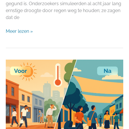
gegund is. Onderzoekers simuleerden al acht jaar lang
ernstige droogte door regen weg te houden; ze zagen
dat de
Meer lezen »
Van
Data
naar
daadkracht:
Hittestress
stapsgewijs
aanpakken
in
jouw
gemeente