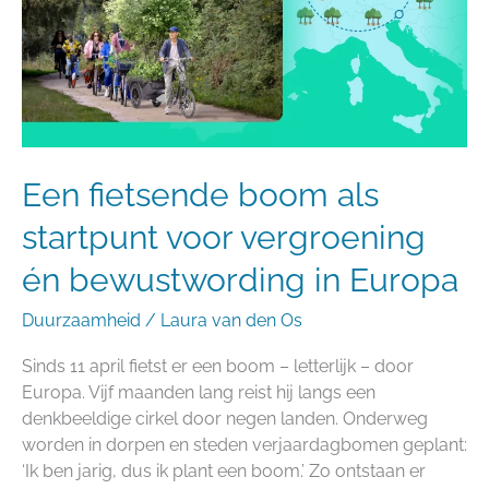
voor
vergroening
én
bewustwording
in
Europa
Een fietsende boom als
startpunt voor vergroening
én bewustwording in Europa
Duurzaamheid
/
Laura van den Os
Sinds 11 april fietst er een boom – letterlijk – door
Europa. Vijf maanden lang reist hij langs een
denkbeeldige cirkel door negen landen. Onderweg
worden in dorpen en steden verjaardagbomen geplant:
‘Ik ben jarig, dus ik plant een boom.’ Zo ontstaan er