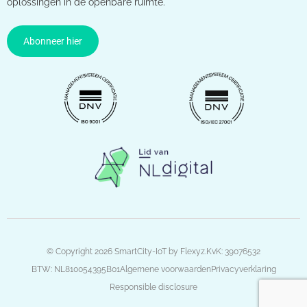
oplossingen in de openbare ruimte.
Abonneer hier
© Copyright 2026 SmartCity-IoT by Flexyz.
KvK: 39076532
BTW: NL810054395B01
Algemene voorwaarden
Privacyverklaring
Responsible disclosure