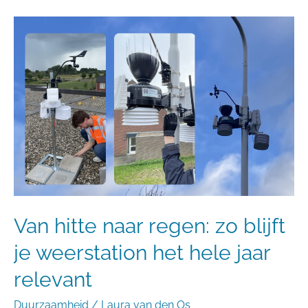
Van
hitte
naar
regen:
zo
blijft
je
weerstation
het
hele
jaar
relevant
Van hitte naar regen: zo blijft
je weerstation het hele jaar
relevant
Duurzaamheid
/
Laura van den Os