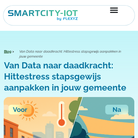
Ga
naar
de
inhoud
Blog
>
Van Data naar daadkracht: Hittestress stapsgewijs aanpakken in
jouw gemeente
Van Data naar daadkracht:
Hittestress stapsgewijs
aanpakken in jouw gemeente