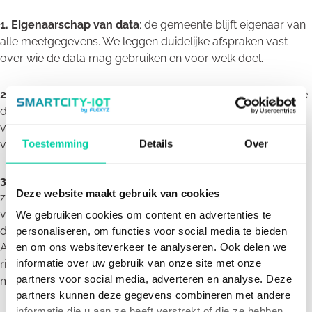
1. Eigenaarschap van data
: de gemeente blijft eigenaar van
alle meetgegevens. We leggen duidelijke afspraken vast
over wie de data mag gebruiken en voor welk doel.
2. Verwerkersovereenkomst
: wanneer een externe partij de
data verwerkt of host, wordt dit vastgelegd in een
verwerkersovereenkomst zodat taken en
Toestemming
Details
Over
verantwoordelijkheden helder zijn.
3. DPIA-check
: zolang de data alleen intern gebruikt wordt,
Deze website maakt gebruik van cookies
zijn de privacyrisico’s minimaal. Maak je de data openbaar
via een dashboard of combineer je ze met andere
We gebruiken cookies om content en advertenties te
databronnen, dan is een DPIA (Data Protection Impact
personaliseren, om functies voor social media te bieden
en om ons websiteverkeer te analyseren. Ook delen we
Assessment) verstandig. Hiermee laat je zien dat je vooraf
informatie over uw gebruik van onze site met onze
risico’s in kaart hebt gebracht en maatregelen neemt om
partners voor social media, adverteren en analyse. Deze
misbruik te voorkomen.
partners kunnen deze gegevens combineren met andere
informatie die u aan ze heeft verstrekt of die ze hebben