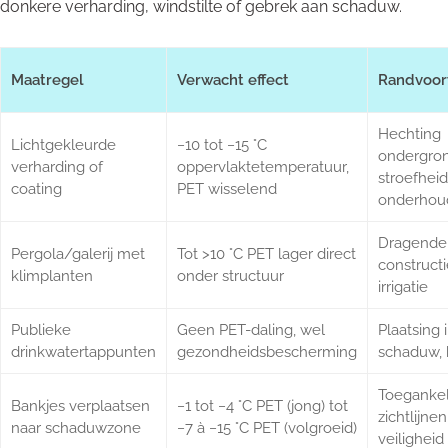
donkere verharding, windstilte of gebrek aan schaduw.
Maatregel
Verwacht effect
Randvoor
Hechting
Lichtgekleurde
−10 tot −15 °C
ondergron
verharding of
oppervlaktetemperatuur,
stroefheid
coating
PET wisselend
onderhou
Dragende
Pergola/galerij met
Tot >10 °C PET lager direct
constructi
klimplanten
onder structuur
irrigatie
Publieke
Geen PET-daling, wel
Plaatsing 
drinkwatertappunten
gezondheidsbescherming
schaduw, 
Toegankeli
Bankjes verplaatsen
−1 tot −4 °C PET (jong) tot
zichtlijnen
naar schaduwzone
−7 à −15 °C PET (volgroeid)
veiligheid