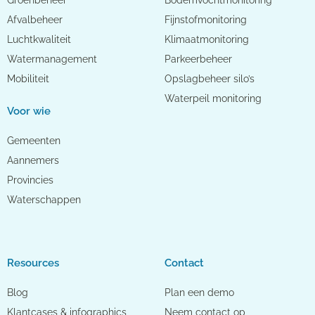
Groenbeheer
Bodemvochtmonitoring
Afvalbeheer
Fijnstofmonitoring
Luchtkwaliteit
Klimaatmonitoring
Watermanagement
Parkeerbeheer
Mobiliteit
Opslagbeheer silo’s
Waterpeil monitoring
Voor wie
Gemeenten
Aannemers
Provincies
Waterschappen
Resources
Contact
Blog
Plan een demo
Klantcases & infographics
Neem contact op