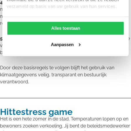
4. Bewaartermijnen en toegang
: bewaar alleen data die
verzameld op basis van uw gebruik van hun services.
nodig is voor beleid en beheer. Beperk toegang tot
medewerkers die het echt nodig hebben, met een
rolgebaseerd toegangsbeheer.
Alles toestaan
5. Datakwaliteit
: werk altijd met een meetprotocol, kalibratie
Aanpassen
van sensoren en herhaalmetingen. Zo zorg je dat de data
betrouwbaar is en besluiten stevig onderbouwd zijn.
Door deze basisregels te volgen blijft het gebruik van
klimaatgegevens veilig, transparant en bestuurlijk
verantwoord.
Hittestress game
Het is een hete zomer in de stad. Temperaturen lopen op en
bewoners zoeken verkoeling. Jij bent de beleidsmedewerker