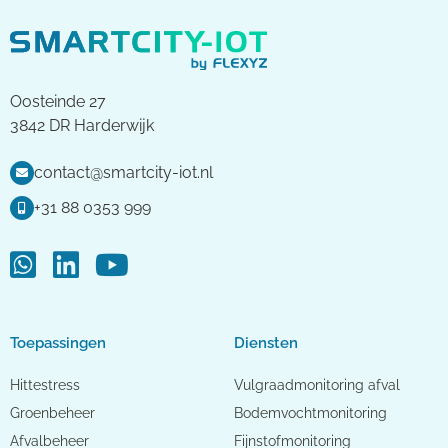
Oosteinde 27
3842 DR Harderwijk
contact@smartcity-iot.nl
+31 88 0353 999
Toepassingen
Diensten
Hittestress
Vulgraadmonitoring afval
Groenbeheer
Bodemvochtmonitoring
Afvalbeheer
Fijnstofmonitoring