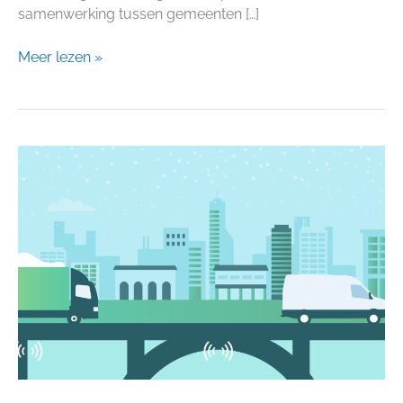
samenwerking tussen gemeenten […]
Meer lezen »
Datagedreven
gladheidsbestrijding:
een
kijkje
achter
de
schermen