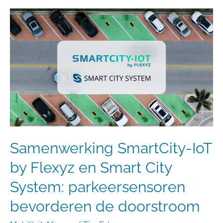
Samenwerking
SmartCity-
IoT
by
Flexyz
en
Smart
City
System:
parkeersensoren
bevorderen
Samenwerking SmartCity-IoT
de
doorstroom
by Flexyz en Smart City
System: parkeersensoren
bevorderen de doorstroom