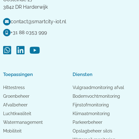
3842 DR Harderwijk
contact@smartcity-iot.nl
+31 88 0353 999
Toepassingen
Diensten
Hittestress
Vulgraadmonitoring afval
Groenbeheer
Bodemvochtmonitoring
Afvalbeheer
Fijnstofmonitoring
Luchtkwaliteit
Klimaatmonitoring
Watermanagement
Parkeerbeheer
Mobiliteit
Opslagbeheer silo’s