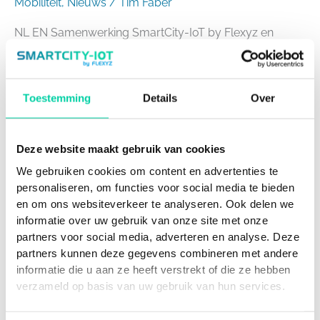
Mobiliteit
,
Nieuws
/
Tim Faber
NL EN Samenwerking SmartCity-IoT by Flexyz en
Smart City System: parkeersensoren bevorderen de
doorstroom HARDERWIJK – IOT-bedrijf SmartCity-IoT
by Flexyz uit Harderwijk werkt sinds kort samen met
Toestemming
Details
Over
het Duitse Smart City System. Dit bedrijf ontwikkeld
parkeeroplossingen die veel worden gebruikt door
gemeenten om bij te houden waar nog
Deze website maakt gebruik van cookies
parkeerplaatsen vrij zijn. Door die informatie door
We gebruiken cookies om content en advertenties te
Meer lezen »
personaliseren, om functies voor social media te bieden
en om ons websiteverkeer te analyseren. Ook delen we
informatie over uw gebruik van onze site met onze
partners voor social media, adverteren en analyse. Deze
partners kunnen deze gegevens combineren met andere
Parkeersensoren
informatie die u aan ze heeft verstrekt of die ze hebben
Harderwijk
verzameld op basis van uw gebruik van hun services.