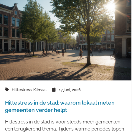
Hittestress
,
Klimaat
17 juni, 2026
Hittestress in de stad: waarom lokaal meten
gemeenten verder helpt
Hittestress in de stad is voor steeds meer gemeenten
een terugkerend thema. Tijdens warme periodes lopen