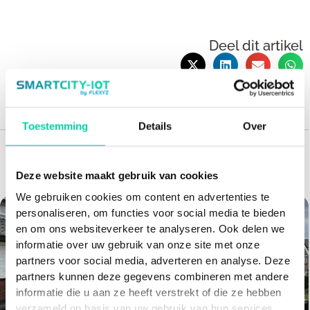
F
T
L
E
a
w
i
n
c
i
n
v
e
t
k
e
b
t
e
l
Deel dit artikel
o
e
d
o
o
r
i
p
k
n
e
Toestemming
Details
Over
Aanbevolen artikelen voor jou
Deze website maakt gebruik van cookies
We gebruiken cookies om content en advertenties te
personaliseren, om functies voor social media te bieden
en om ons websiteverkeer te analyseren. Ook delen we
informatie over uw gebruik van onze site met onze
partners voor social media, adverteren en analyse. Deze
partners kunnen deze gegevens combineren met andere
informatie die u aan ze heeft verstrekt of die ze hebben
verzameld op basis van uw gebruik van hun services.