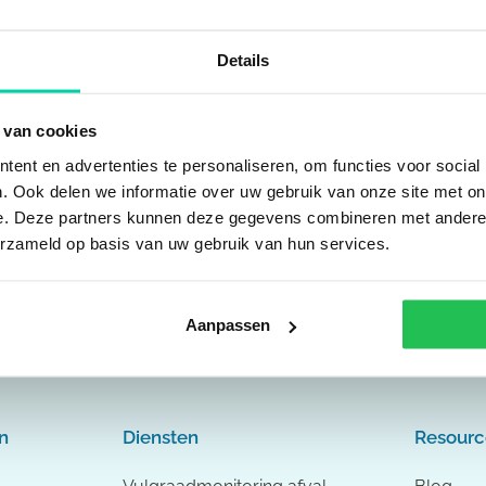
Details
ls uit de tuin te halen en ruimte te maken voor
ffect op de leefomgeving is vaak groter dan veel
 van cookies
buien maakt een groene tuin duidelijk het verschil.
ent en advertenties te personaliseren, om functies voor social
. Ook delen we informatie over uw gebruik van onze site met on
e. Deze partners kunnen deze gegevens combineren met andere i
erzameld op basis van uw gebruik van hun services.
Aanpassen
n
Diensten
Resourc