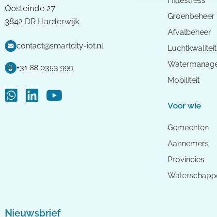
Hittestress
Oosteinde 27
Groenbeheer
3842 DR Harderwijk
Afvalbeheer
contact@smartcity-iot.nl
Luchtkwaliteit
Watermanag
+31 88 0353 999
Mobiliteit
Voor wie
Gemeenten
Aannemers
Provincies
Waterschapp
Nieuwsbrief