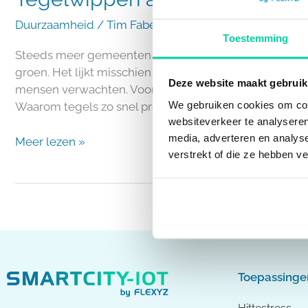
Duurzaamheid
/
Tim Faber
Toestemming
Steeds meer gemeenten moedigen inwoners op om tege
groen. Het lijkt misschien een kleine stap, maar het e
Deze website maakt gebruik
mensen verwachten. Vooral tijdens hittegolven en piek
We gebruiken cookies om cont
Waarom tegels zo snel problemen […]
websiteverkeer te analyseren
media, adverteren en analys
Meer lezen »
verstrekt of die ze hebben v
Toepassinge