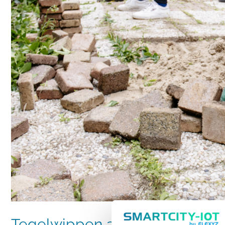
groen
Tegelwippen als eerste stap 