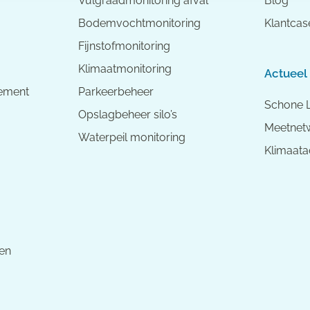
Vulgraadmonitoring afval
Blog
Bodemvochtmonitoring
Klantcas
Fijnstofmonitoring
Klimaatmonitoring
Actueel
ement
Parkeerbeheer
Schone 
Opslagbeheer silo’s
Meetnetw
Waterpeil monitoring
Klimaata
en