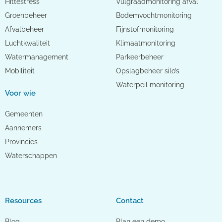
Hittestress
Vulgraadmonitoring afval
Groenbeheer
Bodemvochtmonitoring
Afvalbeheer
Fijnstofmonitoring
Luchtkwaliteit
Klimaatmonitoring
Watermanagement
Parkeerbeheer
Mobiliteit
Opslagbeheer silo’s
Waterpeil monitoring
Voor wie
Gemeenten
Aannemers
Provincies
Waterschappen
Resources
Contact
Blog
Plan een demo