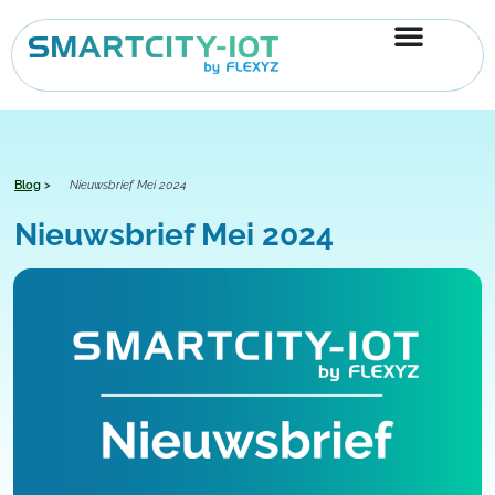
Ga
naar
de
inhoud
Blog
>
Nieuwsbrief Mei 2024
Nieuwsbrief Mei 2024