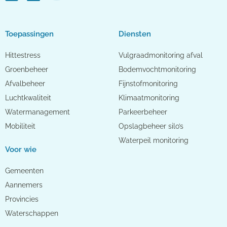
Toepassingen
Diensten
Hittestress
Vulgraadmonitoring afval
Groenbeheer
Bodemvochtmonitoring
Afvalbeheer
Fijnstofmonitoring
Luchtkwaliteit
Klimaatmonitoring
Watermanagement
Parkeerbeheer
Mobiliteit
Opslagbeheer silo’s
Waterpeil monitoring
Voor wie
Gemeenten
Aannemers
Provincies
Waterschappen