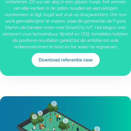
verbeteren.
Elf uur per dag in een glazen huisje, het verkeer
van alle kanten in de gaten houden en aanvaringen
voorkomen: er ligt nogal wat druk op brugwachters. Om hun
werk gemakkelijker te maken, slaat de gemeente de Fryske
Marren de handen ineen met SmartCity-IoT. Het begon met
sensoren voor temperatuur, fijnstof en CO2. Inmiddels hebben
de positieve resultaten geleid tot de ambitie om ook
verkeersstromen te land en ter water te regisseren.
Download referentie case