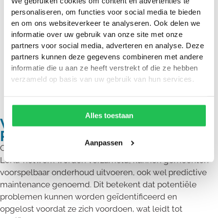
We gebruiken cookies om content en advertenties te
personaliseren, om functies voor social media te bieden
en om ons websiteverkeer te analyseren. Ook delen we
informatie over uw gebruik van onze site met onze
partners voor social media, adverteren en analyse. Deze
partners kunnen deze gegevens combineren met andere
informatie die u aan ze heeft verstrekt of die ze hebben
verzameld op basis van uw gebruik van hun services.
Alles toestaan
Voorspelbaar onderhoud:
Predictive maintenance
Aanpassen
Op basis van de vele meetgegevens die door het
LoRa-netwerk worden verzameld, kunnen gemeenten
voorspelbaar onderhoud uitvoeren, ook wel predictive
maintenance genoemd. Dit betekent dat potentiële
problemen kunnen worden geïdentificeerd en
opgelost voordat ze zich voordoen, wat leidt tot