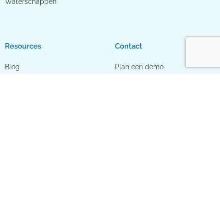
Waterschappen
Resources
Contact
Blog
Plan een demo
Klantcases & infographics
Neem contact op
Actueel
Over ons
Schone Lucht Akkoord
Organisatie
Meetnetwerk regio Gelderland
Partners
Klimaatadaptatie
Werken bij
Nieuwsbrief
We delen voorbeelden, tips en kennis over sensor- en data-