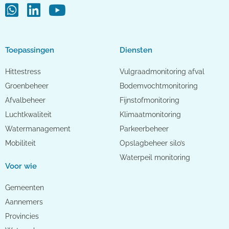
Toepassingen
Diensten
Hittestress
Vulgraadmonitoring afval
Groenbeheer
Bodemvochtmonitoring
Afvalbeheer
Fijnstofmonitoring
Luchtkwaliteit
Klimaatmonitoring
Watermanagement
Parkeerbeheer
Mobiliteit
Opslagbeheer silo’s
Waterpeil monitoring
Voor wie
Gemeenten
Aannemers
Provincies