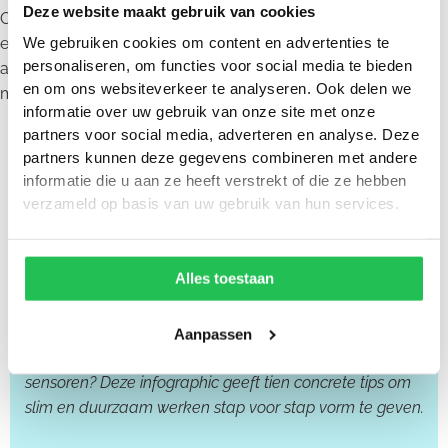
Deze website maakt gebruik van cookies
Of er nu net wordt begonnen met het nadenken over wat
We gebruiken cookies om content en advertenties te
een smart city voor de gemeente kan betekenen, of als er
personaliseren, om functies voor social media te bieden
al concrete stappen gezet willen worden: de
en om ons websiteverkeer te analyseren. Ook delen we
mogelijkheden zijn er. SmartCity-IoT helpt graag verder.
informatie over uw gebruik van onze site met onze
partners voor social media, adverteren en analyse. Deze
partners kunnen deze gegevens combineren met andere
informatie die u aan ze heeft verstrekt of die ze hebben
verzameld op basis van uw gebruik van hun services.
Alles toestaan
Infographic met 10 tips voor een slimme
en duurzame gemeente
Aanpassen
Wil je als gemeente praktisch aan de slag met data en
sensoren? Deze infographic geeft tien concrete tips om
slim en duurzaam werken stap voor stap vorm te geven.