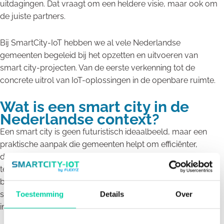
uitdagingen. Dat vraagt om een heldere visie, maar ook om
de juiste partners.
Bij SmartCity-IoT hebben we al vele Nederlandse
gemeenten begeleid bij het opzetten en uitvoeren van
smart city-projecten. Van de eerste verkenning tot de
concrete uitrol van IoT-oplossingen in de openbare ruimte.
Wat is een smart city in de
Nederlandse context?
Een smart city is geen futuristisch ideaalbeeld, maar een
praktische aanpak die gemeenten helpt om efficiënter,
duurzamer en leefbaarder te worden. Door data en IoT-
technologie slim in te zetten, kunnen lokale overheden
beter inspelen op de groeiende vraag naar hoogwaardige
stedelijke diensten, zonder dat daarvoor enorme
Toestemming
Details
Over
investeringen nodig zijn.