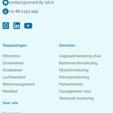
contact@smartcity-iot.nl
+31 88 0353 999
Toepassingen
Diensten
Hittestress
Vulgraadmonitoring afval
Groenbeheer
Bodemvochtmonitoring
Afvalbeheer
Fijnstofmonitoring
Luchtkwaliteit
Klimaatmonitoring
Watermanagement
Parkeerbeheer
Mobiliteit
Opslagbeheer silo’s
Waterpeil monitoring
Voor wie