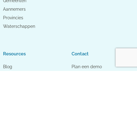
Gemeenten
Aannemers
Provincies
Waterschappen
Resources
Contact
Blog
Plan een demo
Klantcases & infographics
Neem contact op
Actueel
Over ons
Schone Lucht Akkoord
Organisatie
Meetnetwerk regio Gelderland
Partners
Klimaatadaptatie
Werken bij