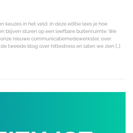
 keuzes in het veld. In deze editie lees je hoe
n blijven sturen op een leefbare buitenruimte. We
a, onze nieuwe communicatiemedewerkster, over
 tweede blog over hittestress en laten we zien […]