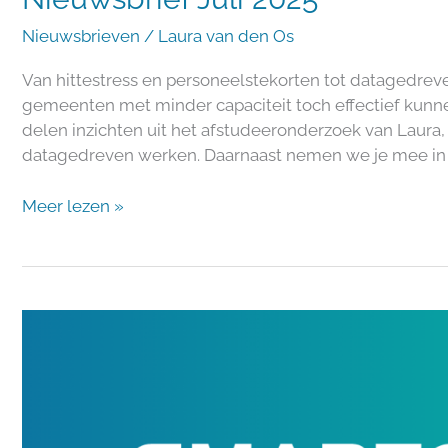
Nieuwsbrieven
/
Laura van den Os
Van hittestress en personeelstekorten tot datagedreven
gemeenten met minder capaciteit toch effectief kunne
delen inzichten uit het afstudeeronderzoek van Laur
datagedreven werken. Daarnaast nemen we je mee in de
Meer lezen »
Nieuwsbrief
Juni
2025