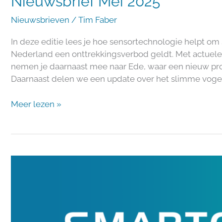
Nieuwsbrief Mei 2025
Nieuwsbrieven
/
Tim Faber
In deze editie lees je hoe sensortechnologie helpt o
Nederland een onttrekkingsverbod geldt. Met actuele
nemen je daarnaast mee naar Ede, waar een nieuw pro
Daarnaast delen we een update over het slimme vogel
Meer lezen »
Nieuwsbrief
April
2025