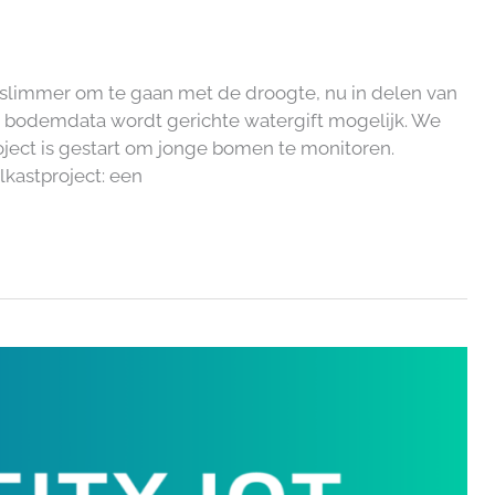
m slimmer om te gaan met de droogte, nu in delen van
 bodemdata wordt gerichte watergift mogelijk. We
ject is gestart om jonge bomen te monitoren.
kastproject: een