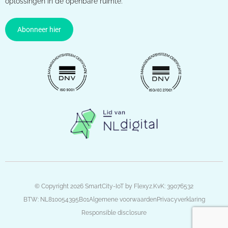
oplossingen in de openbare ruimte.
Abonneer hier
© Copyright 2026 SmartCity-IoT by Flexyz.
KvK: 39076532
BTW: NL810054395B01
Algemene voorwaarden
Privacyverklaring
Responsible disclosure