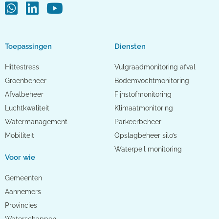
Toepassingen
Diensten
Hittestress
Vulgraadmonitoring afval
Groenbeheer
Bodemvochtmonitoring
Afvalbeheer
Fijnstofmonitoring
Luchtkwaliteit
Klimaatmonitoring
Watermanagement
Parkeerbeheer
Mobiliteit
Opslagbeheer silo’s
Waterpeil monitoring
Voor wie
Gemeenten
Aannemers
Provincies